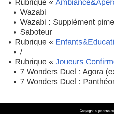
Rubrique «
Ambiance&Apér
Wazabi
Wazabi : Supplément pimen
Saboteur
Rubrique «
Enfants&Educati
/
Rubrique «
Joueurs Confirm
7 Wonders Duel : Agora (e
7 Wonders Duel : Panthéon
Copyright © jeconsole5