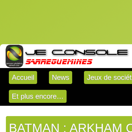
Accueil
News
Jeux de socié
Et plus encore…
BATMAN : ARKHAM 