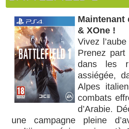
Maintenant 
& XOne !
Vivez l’aube 
Prenez part 
dans les ru
assiégée, d
Alpes itali
combats effr
d’Arabie. D
une campagne pleine d’av