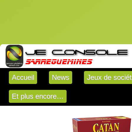
Accueil
News
Jeux de socié
Et plus encore…