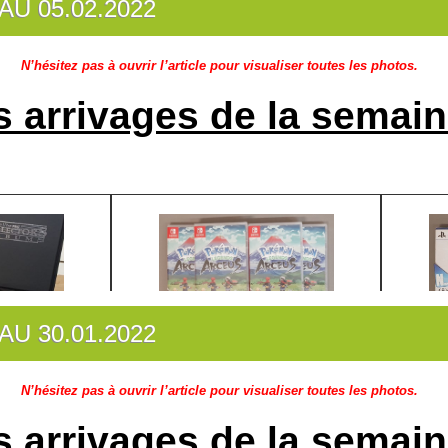
AU 05.02.2022
N’hésitez pas à ouvrir l’article pour visualiser toutes les photos.
s arrivages de la semain
AU 30.01.2022
N’hésitez pas à ouvrir l’article pour visualiser toutes les photos.
Création des fiches pour les
jeux de société
:
s arrivages de la semain