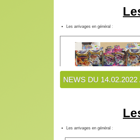
Le
Les arrivages en général :
NEWS DU 14.02.2022 
Les arrivages en jeux de société :
Rubrique «
Ambiance & Apéro
» :
/
Le
Rubrique «
Enfants & Educatifs
» :
/
Rubrique «
Famille
» :
Rubrique «
Ambiance & Apéro
» :
Les arrivages en général :
Les arrivages en vinyles :
/
/
Rubrique «
Joueurs Confirmés
» :