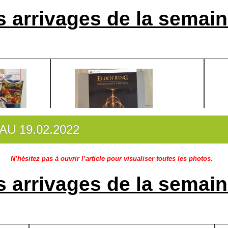
s arrivages de la semain
AU 19.02.2022
Création des fiches pour les
jeux de société
:
N’hésitez pas à ouvrir l’article pour visualiser toutes les photos.
s arrivages de la semain
Création des fiches pour les
jeux de société
: