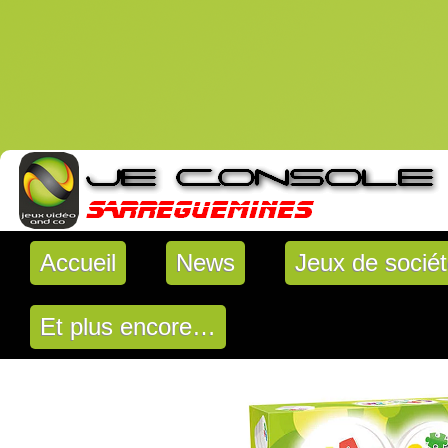
Accueil
News
Jeux de socié
Et plus encore…