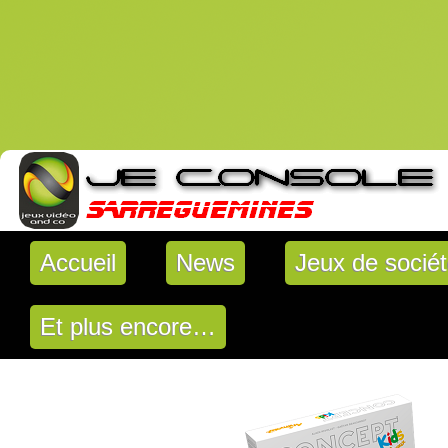
Accueil
News
Jeux de socié
Et plus encore…