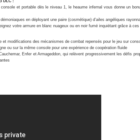
 3 DLC :
n console et portable dès le niveau 1, le heaume infernal vous donne un bo
s démoniaques en déployant une paire (cosmétique) d’ailes angéliques rayonn
teignez votre armure en blanc nuageux ou en noir fumé inquiétant grâce à ces
age et modifications des mécanismes de combat repensés pour le jeu sur cons
igne ou sur la même console pour une expérience de coopération fluide
, Cauchemar, Enfer et Armageddon, qui relèvent progressivement les défis p
santes