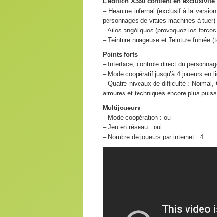
L’édition X360 contient en exclusivité
– Heaume infernal (exclusif à la versio
personnages de vraies machines à tuer)
– Ailes angéliques (provoquez les force
– Teinture nuageuse et Teinture fumée (
Points forts
– Interface, contrôle direct du personn
– Mode coopératif jusqu’à 4 joueurs en l
– Quatre niveaux de difficulté : Normal
armures et techniques encore plus puis
Multijoueurs
– Mode coopération : oui
– Jeu en réseau : oui
– Nombre de joueurs par internet : 4