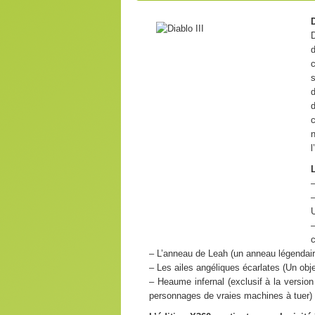
D
d
d
l
–
–
c
– L’anneau de Leah (un anneau légendaire
– Les ailes angéliques écarlates (Un obj
– Heaume infernal (exclusif à la versio
personnages de vraies machines à tuer)