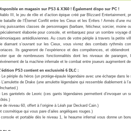
Disponible en magasin sur PS3 & X360 ! Également dispo sur PC !
iablo III, le jeu de rôle et d’action épique créé par Blizzard Entertainment
e bataille de l’Éternel Conflit entre les Cieux et les Enfers ! Armés d’une 
cinq puissantes classes de personnages (barbare, féticheur, sorcier, moine 
spécialement élaborée pour console, et embarquez pour un sombre voyage da
émoniaques antédiluviennes. Au cours de votre périple à travers la petite vil
de diamant s’ouvrant sur les Cieux, vous vivrez des combats rythmés co
coriaces. Ils gagneront de l’expérience et des compétences, et obtiendront
noter que de nombreuses fonctionnalités dont les niveaux de parangon,
’événement de la machine infernale et le combat entre joueurs augmentent de 
L’édition PS3 contient en exclusivité 6 DLC :
 Le périple du héros (un protège-épaule légendaire avec une écharpe dans le s
 L’amulette de Drake (une amulette légendaire qui ressemble diablement à l
Uncharted.)
– Les gantelets de Leoric (ces gants légendaires permettent d’invoquer un s
ôtés.)
 de niveau 60, offert à l’origine à Léah par Deckard Cain.)
et cosmétique qui vous pare d’ailes angéliques rouges.)
n console et portable dès le niveau 1, le heaume infernal vous donne un bo