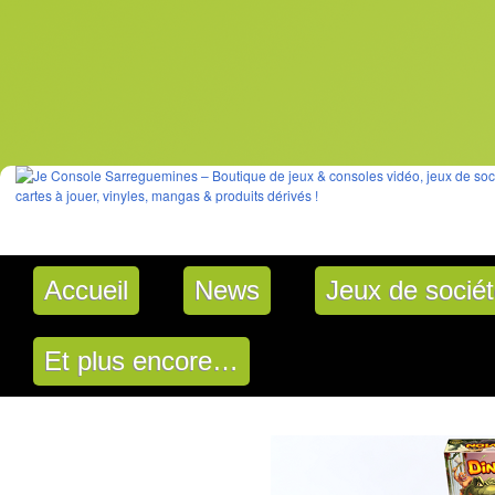
Accueil
News
Jeux de socié
Et plus encore…