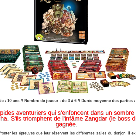
 de : 10 ans // Nombre de joueur : de 3 à 6 // Durée moyenne des parties 
épides aventuriers qui s’enfoncent dans un sombre 
a. S’ils triomphent de l’infâme Zangdar (le boss de 
gagnée.
ffronter les épreuves que leur réservent les différentes salles du donjon. Il ex