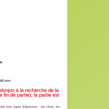
: 60 min
donjon à la recherche de la
fin de partie), la partie est
iste trois types d’épreuves : les choix, les