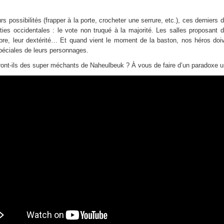
urs possibilités (frapper à la porte, crocheter une serrure, etc.), ces derniers
es occidentales : le vote non truqué à la majorité. Les salles proposant d
ilibre, leur dextérité… Et quand vient le moment de la baston, nos héros doi
péciales de leurs personnages.
eront-ils des super méchants de Naheulbeuk ? À vous de faire d’un paradoxe un