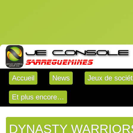
Accueil
News
Jeux de socié
Et plus encore…
DYNASTY WARRIOR