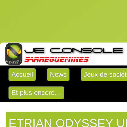
Accueil
News
Jeux de socié
Et plus encore…
ETRIAN ODYSSEY U