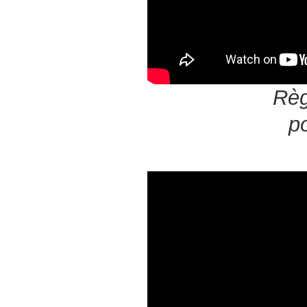
Règ
po