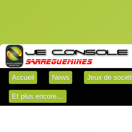
Accueil
News
Jeux de socié
Et plus encore…