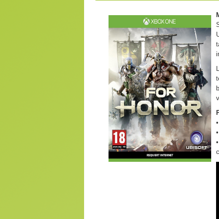
S
U
t
i
L
v
P
•
•