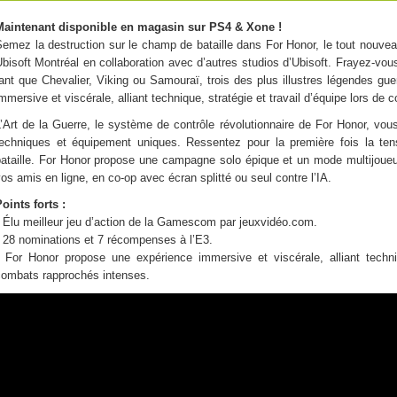
Maintenant disponible en magasin sur PS4 & Xone !
emez la destruction sur le champ de bataille dans For Honor, le tout nouveau
bisoft Montréal en collaboration avec d’autres studios d’Ubisoft. Frayez-vo
ant que Chevalier, Viking ou Samouraï, trois des plus illustres légendes gu
mmersive et viscérale, alliant technique, stratégie et travail d’équipe lors d
’Art de la Guerre, le système de contrôle révolutionnaire de For Honor, vou
techniques et équipement uniques. Ressentez pour la première fois la te
bataille. For Honor propose une campagne solo épique et un mode multijoueur
os amis en ligne, en co-op avec écran splitté ou seul contre l’IA.
oints forts :
 Élu meilleur jeu d’action de la Gamescom par jeuxvidéo.com.
 28 nominations et 7 récompenses à l’E3.
• For Honor propose une expérience immersive et viscérale, alliant techniq
combats rapprochés intenses.