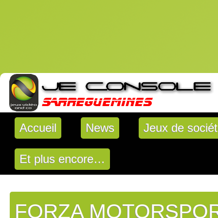
Accueil
News
Jeux de socié
Et plus encore…
FORZA MOTORSPOR