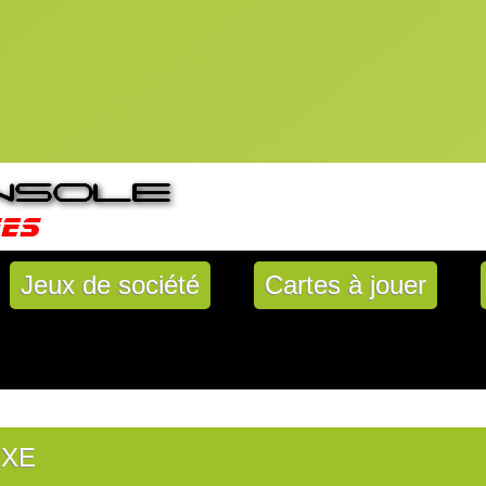
Jeux de société
Cartes à jouer
UXE