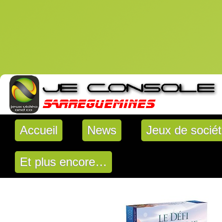
Accueil
News
Jeux de socié
Et plus encore…