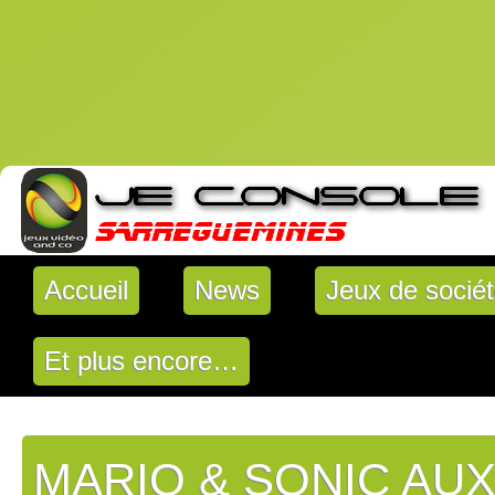
Accueil
News
Jeux de socié
Et plus encore…
MARIO & SONIC AU