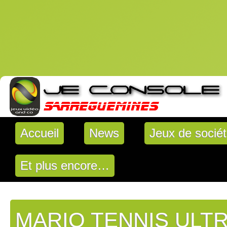
Accueil
News
Jeux de socié
Et plus encore…
MARIO TENNIS ULT