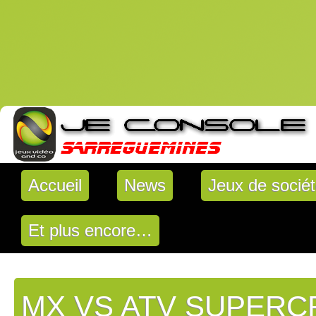
Accueil
News
Jeux de socié
Et plus encore…
MX VS ATV SUPER