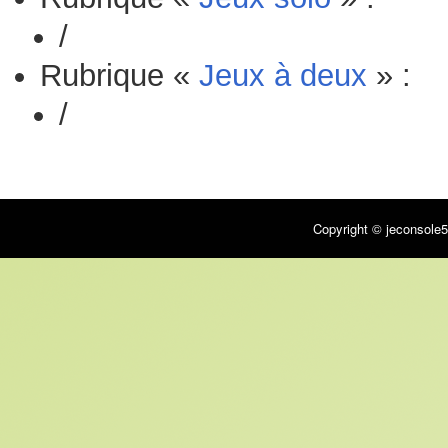
/
Rubrique «
Jeux à deux
» :
/
Copyright © jeconsole5