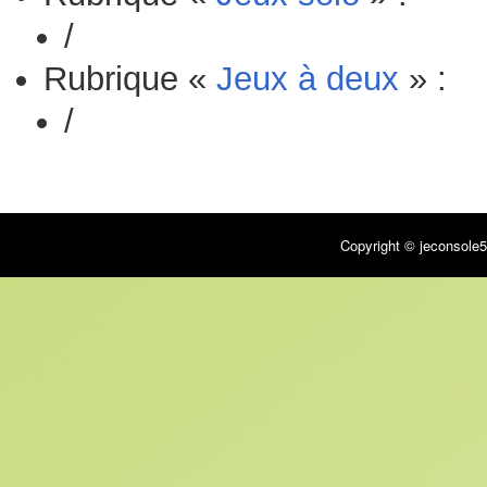
/
Rubrique «
Jeux à deux
» :
/
Copyright © jeconsole5