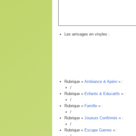
Les arrivages en vinyles :
Rubrique «
Ambiance & Apéro
» :
/
Rubrique «
Enfants & Educatifs
» :
/
Rubrique «
Famille
» :
/
Rubrique «
Joueurs Confirmés
» :
/
Rubrique «
Escape Games
» :