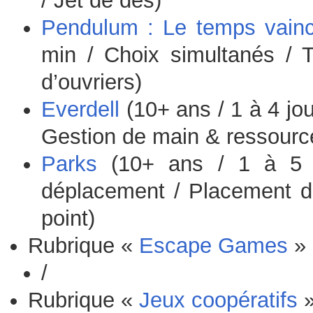
/ Jet de dés)
Pendulum : Le temps vainc
min / Choix simultanés / 
d’ouvriers)
Everdell
(10+ ans / 1 à 4 jou
Gestion de main & ressource
Parks
(10+ ans / 1 à 5 j
déplacement / Placement d
point)
Rubrique «
Escape Games
» 
/
Rubrique «
Jeux coopératifs
»