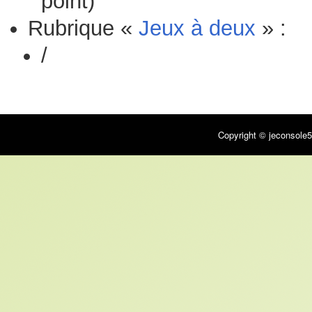
point)
Rubrique «
Jeux à deux
» :
/
Copyright © jeconsole5