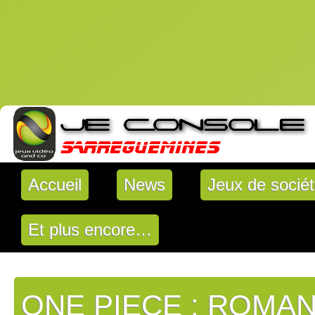
Accueil
News
Jeux de socié
Et plus encore…
ONE PIECE : ROMA