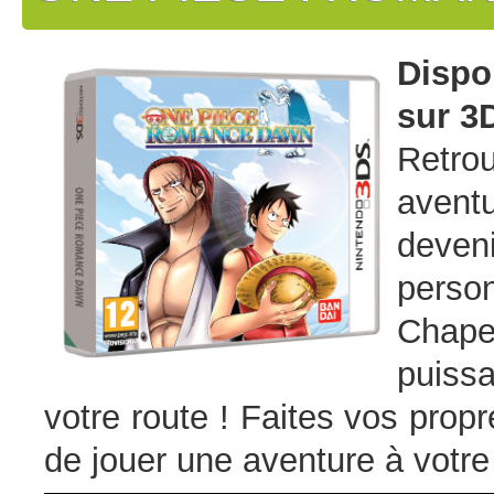
Dispo
sur 3
Retro
avent
deveni
pers
Chape
puiss
votre route ! Faites vos pro
de jouer une aventure à votre