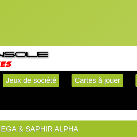
Jeux de société
Cartes à jouer
EGA & SAPHIR ALPHA