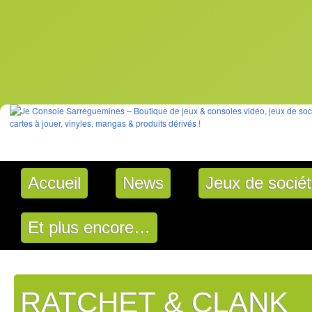
Accueil
News
Jeux de socié
Et plus encore…
RATCHET & CLANK