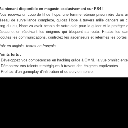
Maintenant disponible en magasin exclusivement sur PS4 !
ous recevez un coup de fil de Hope, une femme retenue prisonnière dans un m
réseau de surveillance complexe, guidez Hope à travers mille dangers au c
ong du jeu, Hope va avoir besoin de votre aide pour la guider et la protéger 
réseau et en résolvant les énigmes qui bloquent sa route. Piratez les cam
coutez les communications, contrôlez les ascenseurs et refermez les portes 
oix en anglais, textes en français.
oints forts :
• Développez vos compétences en hacking grâce à OMNI, la vue omnisciente
 Démontrez vos talents stratégiques à travers des énigmes captivantes.
 Profitez d’un gameplay d’infiltration et de survie intense.