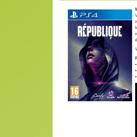
V
l
é
V
P
•
•