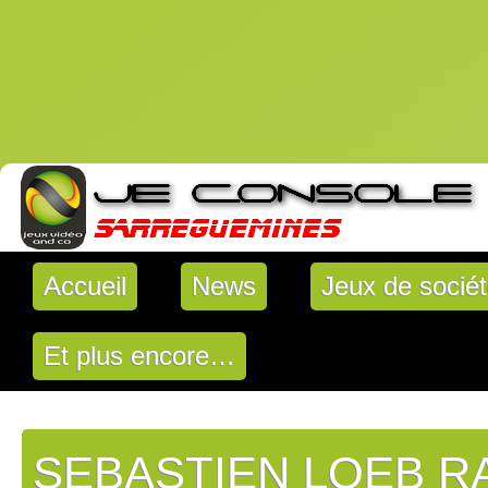
Accueil
News
Jeux de socié
Et plus encore…
SEBASTIEN LOEB R