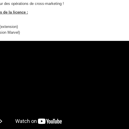
our des opérations de cross-marketing !
 de la licence :
extension)
sion Marvel)