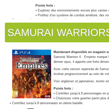
Points forts :
• Explorez des environnements encore plus vastes e
• Profitez d’un système de combat amélioré, des nouve
• Pour la première fois dans l’histoire d’Uncharted, conduisez des vé
SAMURAI WARRIORS
Maintenant disponible en magasin e
Samurai Warriors 4 : Empires marque l
dernier opus, il apporte une forte dimen
Avec cette version repensée de Samura
évoluer progressivement au sein de vot
Voix anglaises et japonaises, textes en
Points forts :
• Contrôlez jusqu’à 8 personnages en pl
• Choisissez votre guerrier parmi plus 
• Contrôlez jusqu’à 8 personnages en pleine bataille.