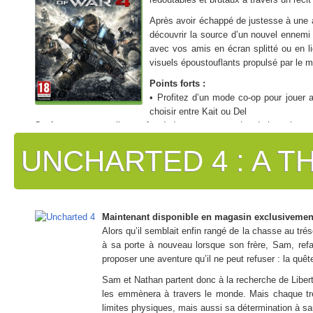
Après avoir échappé de justesse à une at
découvrir la source d’un nouvel ennemi 
avec vos amis en écran splitté ou en 
visuels époustouflants propulsé par le 
Far Cry Primal : Bienvenue à l’âge de pierre, une ère de danger pe
dominent le monde, et l’humanité est tout en bas de la chaîne alim
Points forts :
fabriquer de nombreuses armes, à repousser de féroces prédateurs et
• Profitez d’un mode co-op pour jouer
prédateur ultime.
choisir entre Kait ou Del
• Confrontez-vous en ligne grâce à de nouveaux modes de jeux, le tou
• Un nouveau système de combat au corps à corps et d’exécution au c
UNCHARTED 4 : A TH
Maintenant disponible en magasin exclusivemen
Alors qu’il semblait enfin rangé de la chasse au trés
à sa porte à nouveau lorsque son frère, Sam, refai
proposer une aventure qu’il ne peut refuser : la quê
Sam et Nathan partent donc à la recherche de Libert
les emmènera à travers le monde. Mais chaque trés
limites physiques, mais aussi sa détermination à s