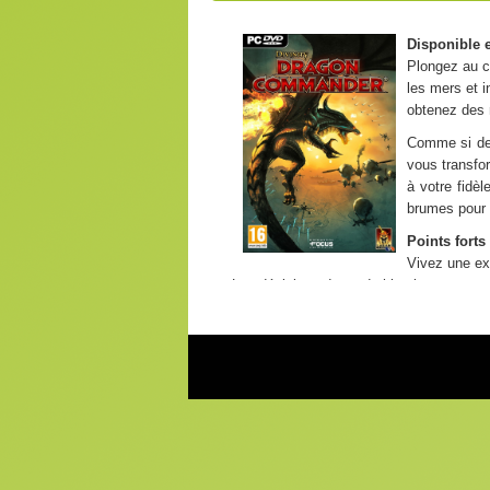
Disponible 
Plongez au cœ
les mers et i
obtenez des 
Comme si des
vous transfo
à votre fidè
brumes pour 
Points forts
Vivez une exp
Les décisions du mode histoire vous pro
Soyez un fin stratège, équilibrez vos ch
Multijoueurs
– Mode coopération : non
– Jeu en réseau : non