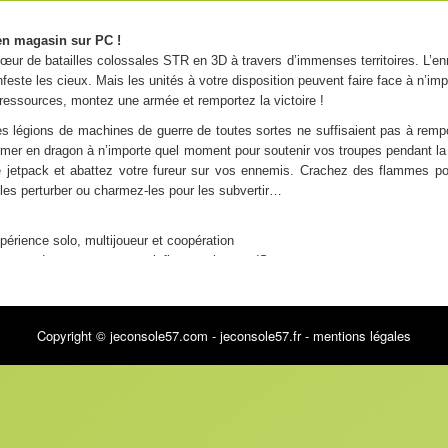
en magasin sur PC !
ur de batailles colossales STR en 3D à travers d’immenses territoires. L’ennem
nfeste les cieux. Mais les unités à votre disposition peuvent faire face à n’i
ressources, montez une armée et remportez la victoire !
 légions de machines de guerre de toutes sortes ne suffisaient pas à rempo
rmer en dragon à n’importe quel moment pour soutenir vos troupes pendant la b
le jetpack et abattez votre fureur sur vos ennemis. Crachez des flammes po
les perturber ou charmez-les pour les subvertir…
érience solo, multijoueur et coopération
curent des cartes pouvant influencer le mondS
oix en fonction des volontés de chacun
Copyright © jeconsole57.com - jeconsole57.fr -
mentions légales