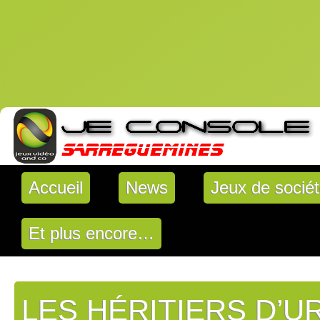
Accueil
News
Jeux de socié
Et plus encore…
LES HÉRITIERS D’U