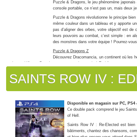
Puzzle & Dragons, le jeu phénomène japonais au
console portable, ce n’est pas un, mais deux j
Puzzle & Dragons révolutionne le principe bien 
même couleur dans un tableau et y apporte un
pas d’aligner des orbes, votre objectif est de 
leurs pouvoirs au combat, c’est simple : en a
des monstres dans votre équipe ! Pourrez-vous 
Puzzle & Dragons Z
Découvrez Dracomancia, un continent où les h
les maléfiques Paradox pour sauver le monde ! Etablissez vos propre
pour créer votre équipe comme vous l’entendez !
SAINTS ROW IV : E
Puzzle & Dragons : Super Mario Bros. Edition
De mystérieux orbes sont apparus au Royaume Champignon, et Bowser 
d’incarner Mario et d’utiliser la puissance des orbes pour aller délivre
Points forts :
Disponible en magasin sur PC, PS4 
– La fusion du RPG et du jeu de réflexion match-3
Ce double pack comprend le jeu Saints
– Deux jeux, une seule cartouche : retrouvez Puzzle & Dragons Z et e
of Hell.
– Collectez des monstres et des alliés et faites-les évoluer pour vous 
Saints Row IV : Re-Elected est bien 
bâtiments, chantez des chansons, comb
et bien plus encore vous attend dans S