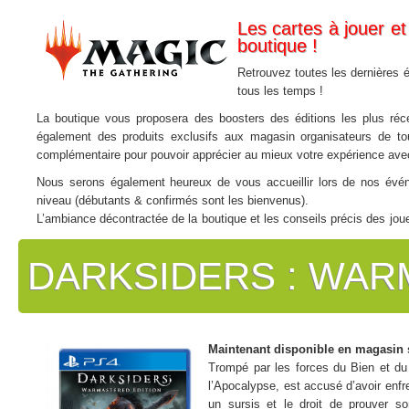
Les cartes à jouer et
boutique !
Retrouvez toutes les dernières é
tous les temps !
La boutique vous proposera des boosters des éditions les plus réce
également des produits exclusifs aux magasin organisateurs de tou
complémentaire pour pouvoir apprécier au mieux votre expérience avec v
Nous serons également heureux de vous accueillir lors de nos évén
niveau (débutants & confirmés sont les bienvenus).
L’ambiance décontractée de la boutique et les conseils précis des jo
l’univers de
Magic : The Gathering
!
DARKSIDERS : WAR
N’hésitez pas à rejoindre le
groupe FACEBOOK
créé par les joueurs l
Maintenant disponible en magasin 
Trompé par les forces du Bien et du
l’Apocalypse, est accusé d’avoir enfr
un sursis et le droit de prouver so