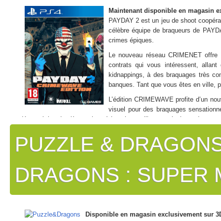
Maintenant disponible en magasin e
PAYDAY 2 est un jeu de shoot coopérati
célèbre équipe de braqueurs de PAYDA
crimes épiques.
Le nouveau réseau CRIMENET offre u
contrats qui vous intéressent, allant
kidnappings, à des braquages très co
banques. Tant que vous êtes en ville, p
L’édition CRIMEWAVE profite d’un nou
visuel pour des braquages sensationn
découvrir les dernières mises à jour, les meilleures missions, des ar
Points forts :
PUZZLE & DRAGONS 
– Braquez des banques entre amis mais choisissez bien vos coéquipi
– Nouvelle fonctionnalité CRIMENET : une base de données des contrat
– Le DLC inclut notamment « Armored Transport », « Big Bank », « Ga
DRAGONS : SUPER 
Disponible en magasin exclusivement sur 3