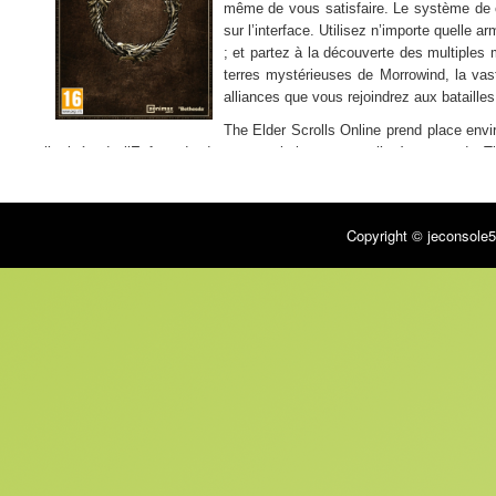
même de vous satisfaire. Le système de co
sur l’interface. Utilisez n’importe quelle
; et partez à la découverte des multiples
terres mystérieuses de Morrowind, la vas
alliances que vous rejoindrez aux bataille
The Elder Scrolls Online prend place envi
l’arrivée de l’Enfant de dragon ; soit juste avant l’avènement de 
continent, et chacune d’elles lutte pour en prendre les rênes. Alors qu
plus maléfiques encore se préparent à détruire le monde.
Points forts :
Copyright © jeconsole5
– Vivez cette aventure épique en solo ou partagez-la avec vos amis, 
– Utilisez n’importe quelle arme ou armure quand vous le désirez, quel
– Explorez à votre rythme toutes les provinces de Tamriel grâce à la bo
Multijoueurs :
– Mode coopération : non
– Jeu en réseau : non