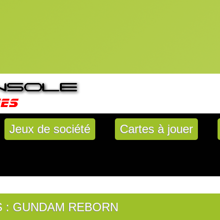
Jeux de société
Cartes à jouer
 : GUNDAM REBORN