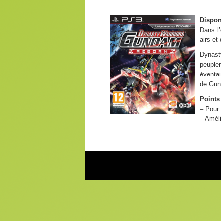
Dispon
Dans l’
airs et
Dynast
peuplen
éventai
de Gund
Points 
– Pour 
– Améli
– Lancez-vous dans la bataille à 2 en éc