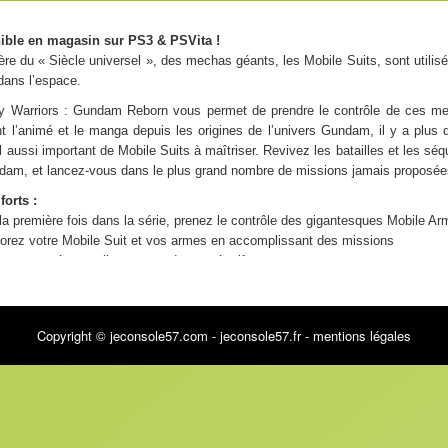
ible en magasin sur PS3 & PSVita !
ère du « Siècle universel », des mechas géants, les Mobile Suits, sont utilisés
 dans l’espace.
y Warriors : Gundam Reborn vous permet de prendre le contrôle de ces me
t l’animé et le manga depuis les origines de l’univers Gundam, il y a plus
l aussi important de Mobile Suits à maîtriser. Revivez les batailles et les s
am, et lancez-vous dans le plus grand nombre de missions jamais proposées
forts :
la première fois dans la série, prenez le contrôle des gigantesques Mobile Ar
orez votre Mobile Suit et vos armes en accomplissant des missions
ran partagé ou en ligne en mode coopératif
Copyright © jeconsole57.com - jeconsole57.fr -
mentions légales