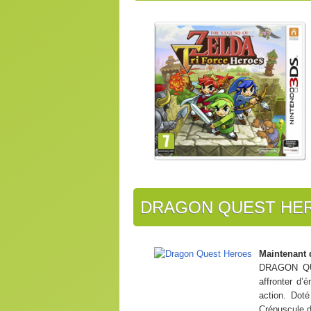
DRAGON QUEST HE
Maintenant 
DRAGON QUES
affronter d
action. Dot
Crépuscule d