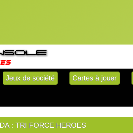
Jeux de société
Cartes à jouer
DA : TRI FORCE HEROES