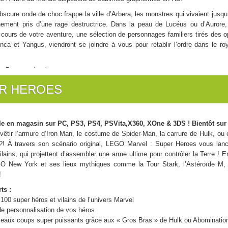
bscure onde de choc frappe la ville d’Arbera, les monstres qui vivaient jus
ement pris d’une rage destructrice. Dans la peau de Lucéus ou d’Aurore, 
Au cours de votre aventure, une sélection de personnages familiers tirés 
anca et Yangus, viendront se joindre à vous pour rétablir l’ordre dans le 
s, 5 armes de gluant.
nglais, français, italien, allemand et espagnol.
R HEROES
e en magasin sur PC, PS3, PS4, PSVita,X360, XOne & 3DS ! Bientôt sur 
evêtir l’armure d’Iron Man, le costume de Spider-Man, la carrure de Hulk, ou 
 ?! À travers son scénario original, LEGO Marvel : Super Heroes vous lance
vilains, qui projettent d’assembler une arme ultime pour contrôler la Terre !
GO New York et ses lieux mythiques comme la Tour Stark, l’Astéroïde M
!
ts :
100 super héros et vilains de l’univers Marvel
de personnalisation de vos héros
eaux coups super puissants grâce aux « Gros Bras » de Hulk ou Abominatio