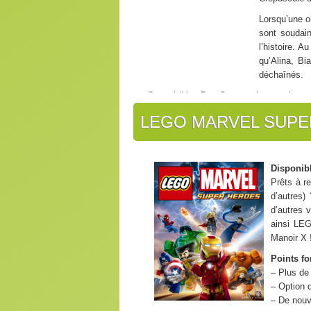
Lorsqu’une o
sont soudain
l’histoire. 
qu’Alina, Bi
déchaînés.
Cette édition Day One contient, en bonu
Doublages anglais et japonais, texte en a
LEGO MARVEL SUPE
Disponibl
Prêts à r
d’autres)
d’autres 
ainsi LE
Manoir X 
Points for
– Plus de 
– Option 
– De nouv