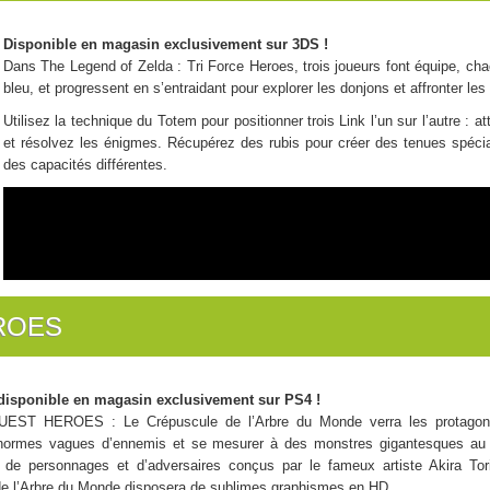
Disponible en magasin exclusivement sur 3DS !
Dans The Legend of Zelda : Tri Force Heroes, trois joueurs font équipe, chac
bleu, et progressent en s’entraidant pour explorer les donjons et affronter le
Utilisez la technique du Totem pour positionner trois Link l’un sur l’autre : 
et résolvez les énigmes. Récupérez des rubis pour créer des tenues spécia
des capacités différentes.
ROES
disponible en magasin exclusivement sur PS4 !
T HEROES : Le Crépuscule de l’Arbre du Monde verra les protagonist
’énormes vagues d’ennemis et se mesurer à des monstres gigantesques au c
é de personnages et d’adversaires conçus par le fameux artiste Aki
e l’Arbre du Monde disposera de sublimes graphismes en HD.