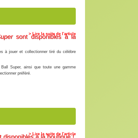
> Lire la suite de l'article
Super
sont disponibles à la
 à jouer et collectionner tiré du célèbre
 Ball Super, ainsi que toute une gamme
ectionner préféré.
> Lire la suite de l'article
 disponibles à la boutique !