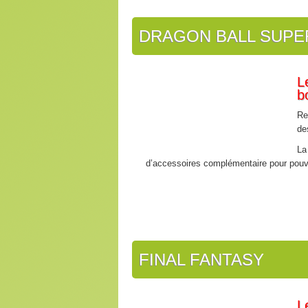
DRAGON BALL SUPE
L
b
Re
de
La
d’accessoires complémentaire pour pouvoi
FINAL FANTASY
L