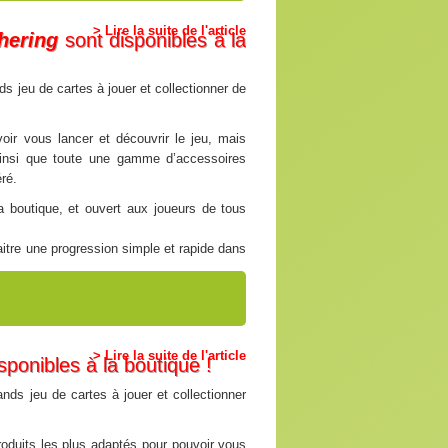
> Lire la suite de l'article
hering
sont disponibles à la
s jeu de cartes à jouer et collectionner de
oir vous lancer et découvrir le jeu, mais
ainsi que toute une gamme d’accessoires
ré.
 boutique, et ouvert aux joueurs de tous
itre une progression simple et rapide dans
> Lire la suite de l'article
sponibles à la boutique !
nds jeu de cartes à jouer et collectionner
roduits les plus adaptés pour pouvoir vous