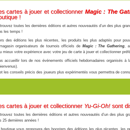
es cartes à jouer et collectionner
Magic : The Gat
outique !
trouvez toutes les dernières éditions et autres nouveautés d’un des plus grand
us les temps !
s des éditions les plus récentes, les produits les plus adaptés pour pouv
magasin organisateurs de tournois officiels de
Magic : The Gathering
, 
 mieux votre expérience avec votre jeu de carte à jouer et collectionner préfé
accueillir lors de nos événements officiels hebdomadaires organisés à la
bienvenus).
et les conseils précis des joueurs plus expérimentés vous permettra de conna
CEBOOK
créé par les joueurs locaux !
es cartes à jouer et collectionner
Yu-Gi-Oh!
sont di
trouvez toutes les dernières éditions et autres nouveautés d’un des plus gra
s 25 dernières années !
 boutique vous proposera des boosters des éditions les plus récentes, les p