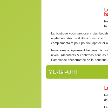
L
b
Re
to
La boutique vous proposera des booster
également des produits exclusifs aux 
complémentaire pour pouvoir apprécier au
Nous serons également heureux de vous 
niveau (débutants & confirmés sont les 
L’ambiance décontractée de la boutique 
l’univers de
Magic : The Gathering
!
YU-GI-OH!
N’hésitez pas à rejoindre le
groupe FA
L
Re
de
La