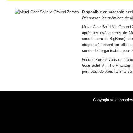
Disponible en magasin exc
Découvrez les prémices de M
Metal Gear Solid V : Ground 
après les évènements de Me
sous le nom de BigBoss), et 
otages détiennent en effet d
survie de l’organisation pou
Ground Zeroes vous emmène a
Gear Solid V : The Phantom P
permettra de vous familiaris
Points forts :
– Moteur FOX Engine développé par KOJIMA PRODUCTION, un véritabl
– Tout premier titre à vous plonger dans l’aventure Open World de Met
– De multiples missions annexes disponibles, de quoi surprendre tous 
Copyright © jeconsole5