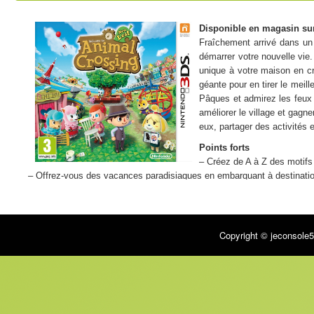
Disponible en magasin su
Fraîchement arrivé dans un 
démarrer votre nouvelle vie.
unique à votre maison en cré
géante pour en tirer le meil
Pâques et admirez les feux 
améliorer le village et gag
eux, partager des activités et
Points forts
– Créez de A à Z des motifs
– Offrez-vous des vacances paradisiaques en embarquant à destination
– Pour la première fois, vous pouvez gérer le village en devenant mair
Multijoueurs
– Mode coopération : non
Copyright © jeconsole5
– Jeu en réseau : oui