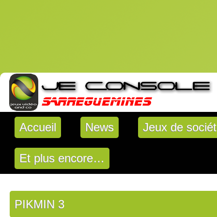
Accueil
News
Jeux de socié
Et plus encore…
PIKMIN 3