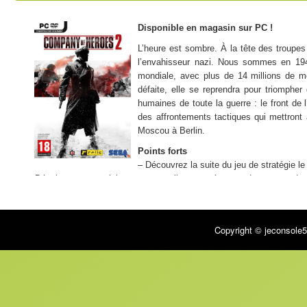
Disponible en magasin sur PC !
L’heure est sombre. À la tête des troupes
l’envahisseur nazi. Nous sommes en 1941
mondiale, avec plus de 14 millions de mo
défaite, elle se reprendra pour triompher
humaines de toute la guerre : le front de 
des affrontements tactiques qui mettront à
Moscou à Berlin.
Points forts
– Découvrez la suite du jeu de stratégie l
– Développez et exploitez vos nouvelles compétences de commandant e
– Lancez-vous dans des affrontements intenses en ligne en modes comp
Multijoueurs
– Mode coopération : non
Copyright © jeconsole5
– Jeu en réseau : oui