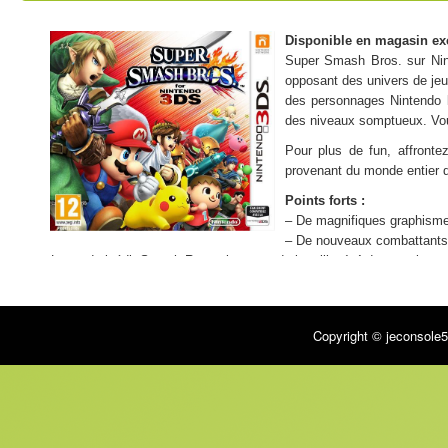
Disponible en magasin ex
Super Smash Bros. sur Nint
opposant des univers de jeu 
des personnages Nintendo l
des niveaux somptueux. Vou
Pour plus de fun, affronte
provenant du monde entier d
Points forts :
– De magnifiques graphismes
– De nouveaux combattants 
– Le mode inédit Smash Run qui permet de batailler à 4 dans un imme
Copyright © jeconsole5