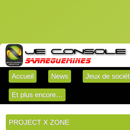
Accueil
News
Jeux de socié
Et plus encore…
PROJECT X ZONE