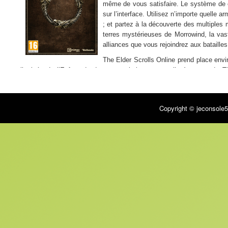
même de vous satisfaire. Le système de co
sur l’interface. Utilisez n’importe quelle
; et partez à la découverte des multiples
terres mystérieuses de Morrowind, la vas
alliances que vous rejoindrez aux bataille
The Elder Scrolls Online prend place envi
l’arrivée de l’Enfant de dragon ; soit juste avant l’avènement de 
continent, et chacune d’elles lutte pour en prendre les rênes. Alors qu
plus maléfiques encore se préparent à détruire le monde.
Points forts :
Copyright © jeconsole5
– Vivez cette aventure épique en solo ou partagez-la avec vos amis, 
– Utilisez n’importe quelle arme ou armure quand vous le désirez, quel
– Explorez à votre rythme toutes les provinces de Tamriel grâce à la bo
Multijoueurs :
– Mode coopération : non
– Jeu en réseau : non