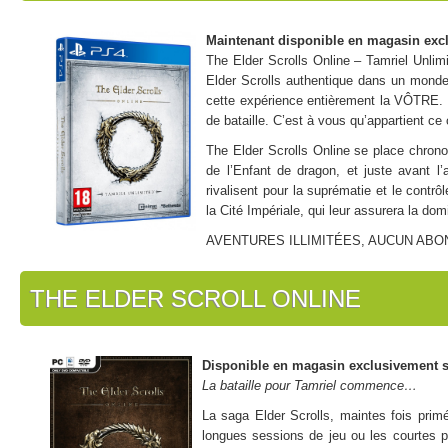
Maintenant disponible en magasin exc
The Elder Scrolls Online – Tamriel Unlimi
Elder Scrolls authentique dans un monde 
cette expérience entièrement la VÔTRE. C
de bataille. C’est à vous qu’appartient ce 
The Elder Scrolls Online se place chron
de l’Enfant de dragon, et juste avant l
rivalisent pour la suprématie et le contr
la Cité Impériale, qui leur assurera la d
AVENTURES ILLIMITÉES, AUCUN ABO
Points forts :
– Aventures illimitées, aucun abonnement au jeu requis
THE ELDER SCROLL ONLINE
– Combattez, fabriquez, pêchez, volez, assiégez ou explorez, le choix 
– Partez seul à l’aventure, accomplissez des quêtes entre amis ou re
Disponible en magasin exclusivement s
La bataille pour Tamriel commence…
La saga Elder Scrolls, maintes fois primé
longues sessions de jeu ou les courtes p