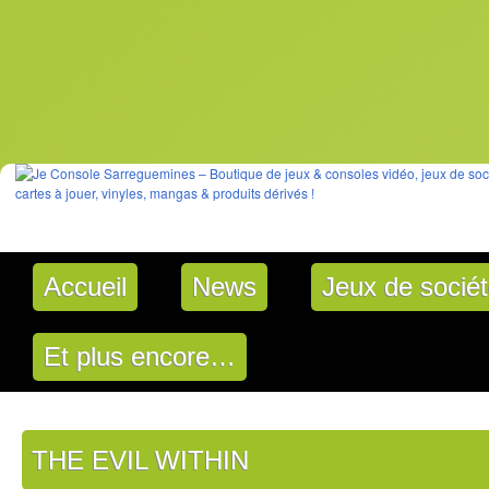
Accueil
News
Jeux de socié
Et plus encore…
THE EVIL WITHIN