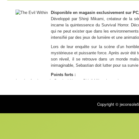
Disponible en magasin exclusivement sur PC
Développé par Shinji Mikami, créateur de la sé
incarne la quintessence du Survival Horror. Déc
qui ne peut exister que dans les environnements 
intensifié par des jeux de lumière et une animat
Lors de leur enquête sur la scène d’un horribl
mystérieuse et puissante force. Après avoir été
son réveil, il se retrouve dans un monde malsa
inimaginable, Sebastian doit lutter pour sa survie 
Points forts :
– Le père fondateur du Survival Horror, Shinji Mikami, est de retour ave
– Les couloirs, les murs, les portes et les bâtiments entiers changent
– Des environnements conçus avec minutie, des moments de pure terre
Copyright © jeconsole5