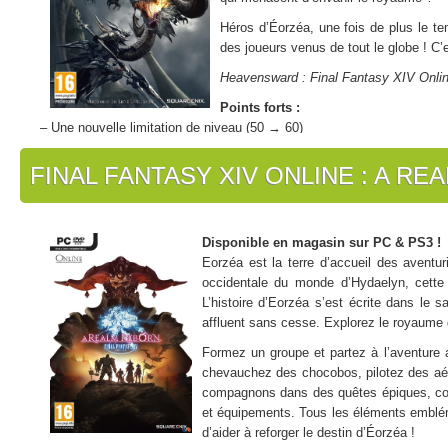
Héros d’Éorzéa, une fois de plus le te
des joueurs venus de tout le globe ! 
Heavensward : Final Fantasy XIV Onlin
Points forts :
– Une nouvelle limitation de niveau (50 → 60)
– Découvrez des montures volantes et une nouvelle race jouable, les
– Des nouveaux jobs : chevalier noir, machiniste et astromancien
FINAL FANTASY XIV ONLINE : A R
Disponible en magasin sur PC & PS3 !
Eorzéa est la terre d’accueil des aventur
occidentale du monde d’Hydaelyn, cette 
L’histoire d’Eorzéa s’est écrite dans le
affluent sans cesse. Explorez le royaume
Formez un groupe et partez à l’aventure 
chevauchez des chocobos, pilotez des aér
compagnons dans des quêtes épiques, comb
et équipements. Tous les éléments emblé
d’aider à reforger le destin d’Éorzéa !