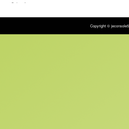
Points forts
– Retrouvez les meilleurs éléments issus des jeux Final Fantasy
– Explorez un monde ouvert et façonnez l’univers qui vous entoure
– Jouable intégralement en cross-platform sur PlayStation 3 et PC
Copyright © jeconsole5
Multijoueurs
– Mode coopération : non
– Jeu en réseau : oui