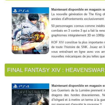
Maintenant disponible en magasin s
La nouvelle génération de The King of
années d’affrontements exclusivement 
50 personnages connus comme inédits –
combats en 3 contre 3 qui a fait la re
graphismes intégralement 3D en 1080p
KOF XIV constitue la plus importante re
de toute l’histoire de SNK. Jouez en 
vous entraînant en ligne avec vos am
nouvelles mécaniques de jeu telles que
Suivez combat après combat le scénario inédit du généreux mode Hi
du tournoi King of Fighters en ont fait un enjeu.
FINAL FANTASY XIV : HEAVENSWA
Cette édition spéciale contient un steelbook et le costume « Kyo class
Maintenant disponible en magasin e
Les Guerriers de la Lumière prennent ma
dragons des hordes dravaniennes. Nos
d’Ishgard et à mettre un terme à la gue
qui menacent d’envahir le royaume ?