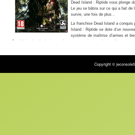
Dead Island : Riptide vous plonge d
Le jeu se bâtira sur ce qui a fait d
survie, une fois de plus…
La franchise Dead Island a conquis 
Island : Riptide se dote d’un nouve
système de maîtrise d’armes et bie
Dead Island mais également les nouveaux joueurs de la série.
Voix anglaises sous-titrées en français.
Récapitulatif du test de JeuxVideo&Co
Copyright © jeconsole5
La durée de vie
Les graphismes et ses environnements paradisiaques
Mettre la raclée aux zombies avec une large palette d’armes
Le niveau de difficulté inégal
Le temps consacré à la collecte d’objets (là-dessus chacun ses g
L’aspect pigeon voyageur des missions (J’y vais, je reviens, je re