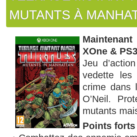
MUTANTS À MANHA
Maintenant
XOne & PS3
Jeu d’actio
vedette les
crime dans l
O’Neil. Pro
mutants mai
Points forts 