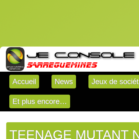
Accueil
News
Jeux de socié
Et plus encore…
TEENAGE MUTANT N