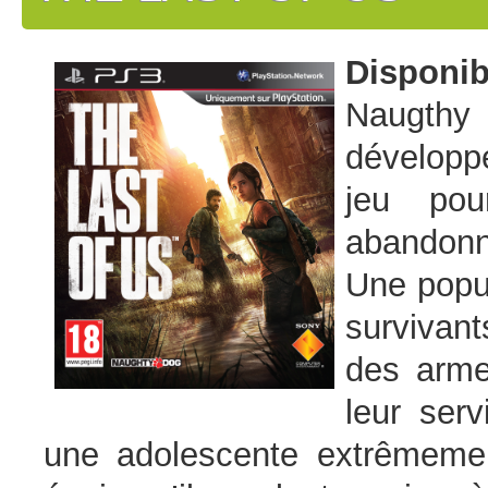
Disponib
Naugthy
développ
jeu pou
abandonné
Une popu
survivant
des arme
leur serv
une adolescente extrêmemen