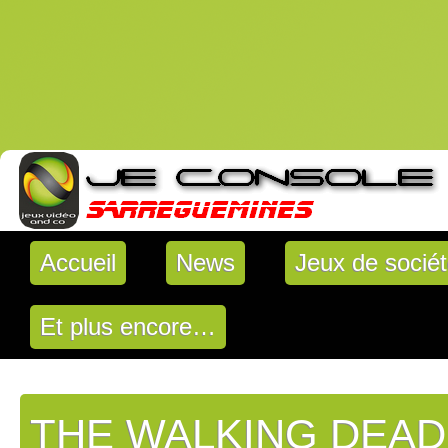
Accueil
News
Jeux de socié
Et plus encore…
THE WALKING DEAD 